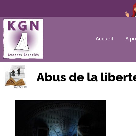
Accueil
À pr
Abus de la libert