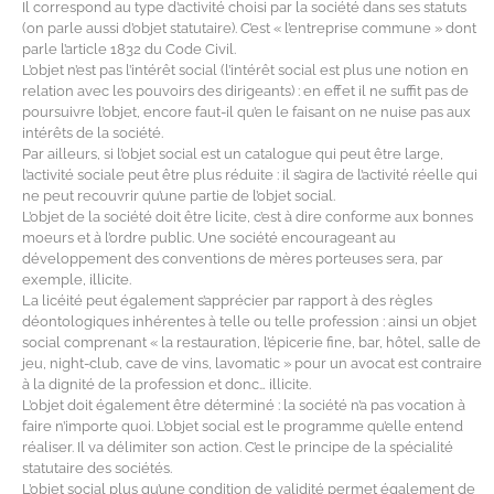
Il correspond au type d’activité choisi par la société dans ses statuts
(on parle aussi d’objet statutaire). C’est « l’entreprise commune » dont
parle l’article 1832 du Code Civil.
L’objet n’est pas l’intérêt social (l’intérêt social est plus une notion en
relation avec les pouvoirs des dirigeants) : en effet il ne suffit pas de
poursuivre l’objet, encore faut-il qu’en le faisant on ne nuise pas aux
intérêts de la société.
Par ailleurs, si l’objet social est un catalogue qui peut être large,
l’activité sociale peut être plus réduite : il s’agira de l’activité réelle qui
ne peut recouvrir qu’une partie de l’objet social.
L’objet de la société doit être licite, c’est à dire conforme aux bonnes
moeurs et à l’ordre public. Une société encourageant au
développement des conventions de mères porteuses sera, par
exemple, illicite.
La licéité peut également s’apprécier par rapport à des règles
déontologiques inhérentes à telle ou telle profession : ainsi un objet
social comprenant « la restauration, l’épicerie fine, bar, hôtel, salle de
jeu, night-club, cave de vins, lavomatic » pour un avocat est contraire
à la dignité de la profession et donc… illicite.
L’objet doit également être déterminé : la société n’a pas vocation à
faire n’importe quoi. L’objet social est le programme qu’elle entend
réaliser. Il va délimiter son action. C’est le principe de la spécialité
statutaire des sociétés.
L’objet social plus qu’une condition de validité permet également de