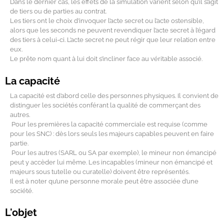
Dans le dernier cas, les effets de la simulation varient selon qu’il s’agit
de tiers ou de parties au contrat.
Les tiers ont le choix d’invoquer l’acte secret ou l’acte ostensible,
alors que les seconds ne peuvent revendiquer l’acte secret à l’égard
des tiers à celui-ci. L’acte secret ne peut régir que leur relation entre
eux.
Le prête nom quant à lui doit s’incliner face au véritable associé.
La capacité
La capacité est d’abord celle des personnes physiques. Il convient de
distinguer les sociétés conférant la qualité de commerçant des
autres.
Pour les premières la capacité commerciale est requise (comme
pour les SNC) : dès lors seuls les majeurs capables peuvent en faire
partie.
Pour les autres (SARL ou SA par exemple), le mineur non émancipé
peut y accèder lui même. Les incapables (mineur non émancipé et
majeurs sous tutelle ou curatelle) doivent être représentés.
Il est à noter qu’une personne morale peut être associée d’une
société.
L'objet