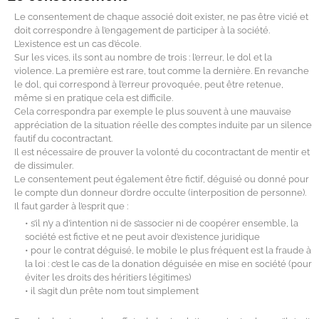
Le consentement de chaque associé doit exister, ne pas être vicié et
doit correspondre à l’engagement de participer à la société.
L’existence est un cas d’école.
Sur les vices, ils sont au nombre de trois : l’erreur, le dol et la
violence. La première est rare, tout comme la dernière. En revanche
le dol, qui correspond à l’erreur provoquée, peut être retenue,
même si en pratique cela est difficile.
Cela correspondra par exemple le plus souvent à une mauvaise
appréciation de la situation réelle des comptes induite par un silence
fautif du cocontractant.
Il est nécessaire de prouver la volonté du cocontractant de mentir et
de dissimuler.
Le consentement peut également être fictif, déguisé ou donné pour
le compte d’un donneur d’ordre occulte (interposition de personne).
Il faut garder à l’esprit que :
• s’il n’y a d’intention ni de s’associer ni de coopérer ensemble, la
société est fictive et ne peut avoir d’existence juridique
• pour le contrat déguisé, le mobile le plus fréquent est la fraude à
la loi : c’est le cas de la donation déguisée en mise en société (pour
éviter les droits des héritiers légitimes)
• il s’agit d’un prête nom tout simplement