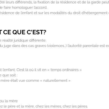
leurs différends, la fixation de la résidence et de la garde peut 
 de faire homologuer l’accord.
résidence de l’enfant et sur les modalités du droit d’hébergement 
T CE QUE C'EST?
éalité juridique différente.
 du juge dans des cas graves (violences…) l’autorité parentale est
l’enfant. C’est là où il vit en « temps ordinaires »
 que soit :
e la mère était vue comme « naturellement »
 ou la mère
ez le père et la mère, chez les mères, chez les pères.