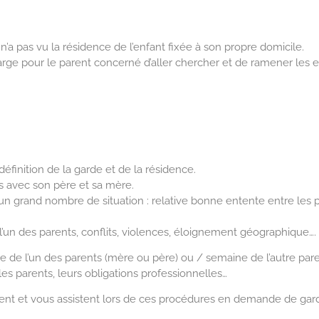
’a pas vu la résidence de l’enfant fixée à son propre domicile.
arge pour le parent concerné d’aller chercher et de ramener les 
définition de la garde et de la résidence.
s avec son père et sa mère.
 un grand nombre de situation : relative bonne entente entre les
e l’un des parents, conflits, violences, éloignement géographique….
e de l’un des parents (mère ou père) ou / semaine de l’autre par
es parents, leurs obligations professionnelles…
t et vous assistent lors de ces procédures en demande de gard