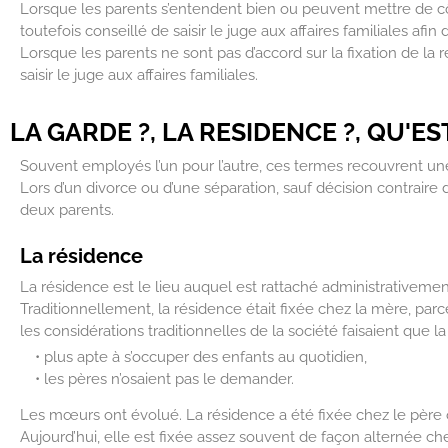
Lorsque les parents s’entendent bien ou peuvent mettre de côté 
toutefois conseillé de saisir le juge aux affaires familiales afin
Lorsque les parents ne sont pas d’accord sur la fixation de la 
saisir le juge aux affaires familiales.
LA GARDE ?, LA RESIDENCE ?, QU'ES
Souvent employés l’un pour l’autre, ces termes recouvrent une r
Lors d’un divorce ou d’une séparation, sauf décision contraire
deux parents.
La résidence
La résidence est le lieu auquel est rattaché administrativement 
Traditionnellement, la résidence était fixée chez la mère, parce
les considérations traditionnelles de la société faisaient qu
• plus apte à s’occuper des enfants au quotidien,
• les pères n’osaient pas le demander.
Les mœurs ont évolué. La résidence a été fixée chez le père
Aujourd’hui, elle est fixée assez souvent de façon alternée ch