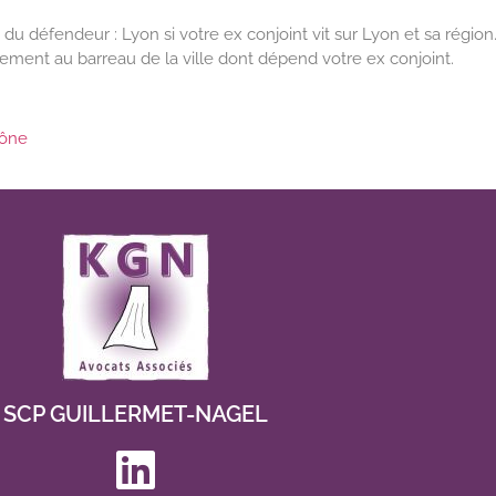
u du défendeur : Lyon si votre ex conjoint vit sur Lyon et sa région
irement au barreau de la ville dont dépend votre ex conjoint.
aône
SCP GUILLERMET-NAGEL