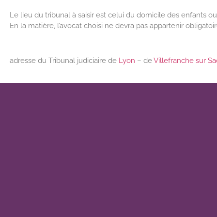
Le lieu du tribunal à saisir est celui du domicile des enfants o
En la matière, l’avocat choisi ne devra pas appartenir obligato
adresse du Tribunal judiciaire de
Lyon
– de
Villefranche sur S
avocat Lyon garde alternée résidence alternée enfants