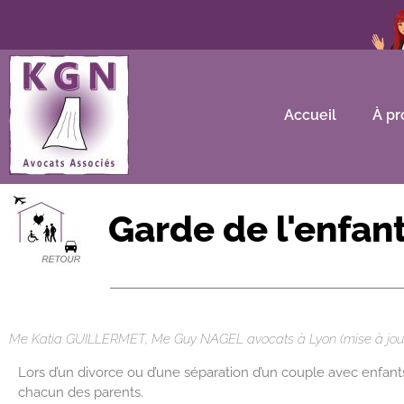
Accueil
À pr
Garde de l'enfan
avocat Lyon garde alternée résidence alternée enfants
Me Katia GUILLERMET, Me Guy NAGEL avocats à Lyon (mise à jour
Lors d’un divorce ou d’une séparation d’un couple avec enfants,
chacun des parents.