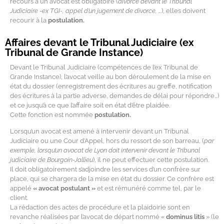
recours à un avocat est obligatoire (
divorce devant le Tribunal
Judiciaire -ex TGI-, appel d’un jugement de divorce, …
), elles doivent
recourir à la
postulation.
Affaires devant le Tribunal Judiciaire (ex
Tribunal de Grande Instance)
Devant le Tribunal Judiciaire (compétences de l’ex Tribunal de
Grande Instance), l’avocat veille au bon déroulement de la mise en
état du dossier (enregistrement des écritures au greffe, notification
des écritures à la partie adverse, demandes de délai pour répondre…)
et ce jusqu’à ce que l’affaire soit en état d’être plaidée.
Cette fonction est nommée
postulation.
Lorsqu’un avocat est amené à intervenir devant un Tribunal
Judiciaire ou une Cour d’Appel, hors du ressort de son barreau, (
par
exemple, lorsqu’un avocat de Lyon doit intervenir devant le Tribunal
judiciaire de Bourgoin-Jallieu
), il ne peut effectuer cette postulation.
Il doit obligatoirement s’adjoindre les services d’un confrère sur
place, qui se chargera de la mise en état du dossier. Ce confrère est
appelé
« avocat postulant »
et est rémunéré comme tel, par le
client.
La rédaction des actes de procédure et la plaidoirie sont en
revanche réalisées par l’avocat de départ nommé «
dominus litis
» (le