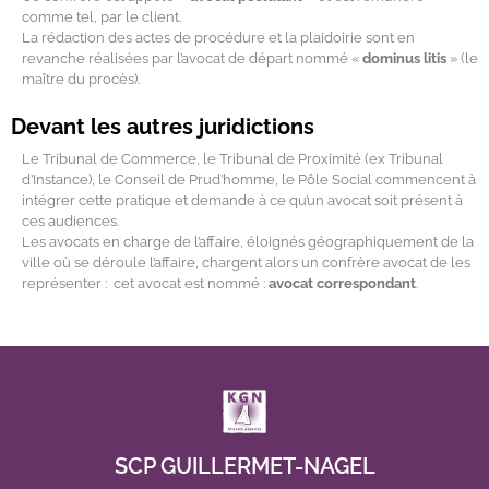
comme tel, par le client.
La rédaction des actes de procédure et la plaidoirie sont en
revanche réalisées par l’avocat de départ nommé «
dominus litis
» (le
maître du procès).
Devant les autres juridictions
Le Tribunal de Commerce, le Tribunal de Proximité (ex Tribunal
d’Instance), le Conseil de Prud’homme, le Pôle Social commencent à
intégrer cette pratique et demande à ce qu’un avocat soit présent à
ces audiences.
Les avocats en charge de l’affaire, éloignés géographiquement de la
ville où se déroule l’affaire, chargent alors un confrère avocat de les
représenter : cet avocat est nommé :
avocat correspondant
.
avocat lyon postulation
SCP GUILLERMET-NAGEL