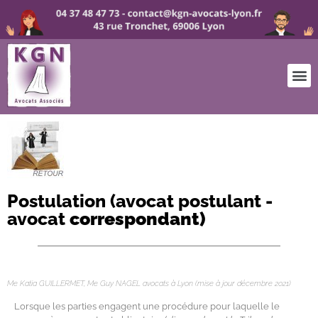
Postulation (avocat postulant -
avocat
correspondant)
avocat lyon postulation : notre cabinet se charge des postulations devant le Tribunal Judicaire et la Cour d’Appel de Lyon, ainsi que des correspondances devant le Tribunal de Commerce, le pôle social
Me Katia GUILLERMET, Me Guy NAGEL avocats à Lyon (mise à jour décembre 2021)
Lorsque les parties engagent une procédure pour laquelle le