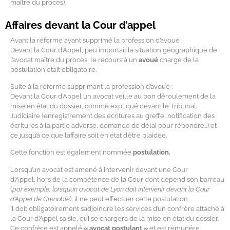
maître du procès).
Affaires devant la Cour d’appel
Avant la réforme ayant supprimé la profession d’avoué :
Devant la Cour d’Appel, peu importait la situation géographique de
l’avocat maître du procès, le recours à un
avoué
chargé de la
postulation était obligatoire.
Suite à la réforme supprimant la profession d’avoué :
Devant la Cour d’Appel un avocat veille au bon déroulement de la
mise en état du dossier, comme expliqué devant le Tribunal
Judiciaire (enregistrement des écritures au greffe, notification des
écritures à la partie adverse, demande de délai pour répondre…) et
ce jusqu’à ce que l’affaire soit en état d’être plaidée.
Cette fonction est également nommée
postulation.
Lorsqu’un avocat est amené à intervenir devant une Cour
d’Appel, hors de la compétence de la Cour dont dépend son barreau
(
par exemple, lorsqu’un avocat de Lyon doit intervenir devant la Cour
d’Appel de Grenoble
), il ne peut effectuer cette postulation.
Il doit obligatoirement s’adjoindre les services d’un confrère attaché à
la Cour d’Appel saisie, qui se chargera de la mise en état du dossier.
Ce confrère est appelé
« avocat postulant »
et est rémunéré