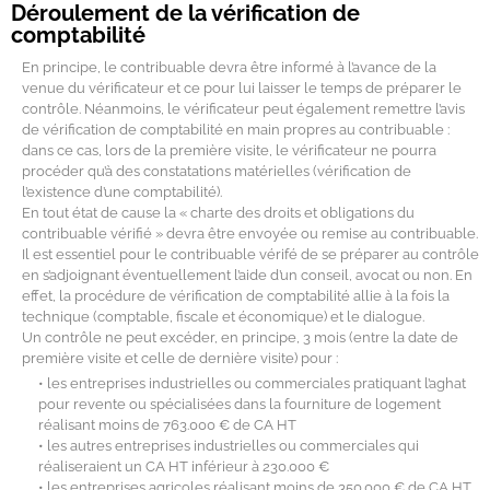
Déroulement de la vérification de
comptabilité
En principe, le contribuable devra être informé à l’avance de la
venue du vérificateur et ce pour lui laisser le temps de préparer le
contrôle. Néanmoins, le vérificateur peut également remettre l’avis
de vérification de comptabilité en main propres au contribuable :
dans ce cas, lors de la première visite, le vérificateur ne pourra
procéder qu’à des constatations matérielles (vérification de
l’existence d’une comptabilité).
En tout état de cause la « charte des droits et obligations du
contribuable vérifié » devra être envoyée ou remise au contribuable.
Il est essentiel pour le contribuable vérifé de se préparer au contrôle
en s’adjoignant éventuellement l’aide d’un conseil, avocat ou non. En
effet, la procédure de vérification de comptabilité allie à la fois la
technique (comptable, fiscale et économique) et le dialogue.
Un contrôle ne peut excéder, en principe, 3 mois (entre la date de
première visite et celle de dernière visite) pour :
• les entreprises industrielles ou commerciales pratiquant l’aghat
pour revente ou spécialisées dans la fourniture de logement
réalisant moins de 763.000 € de CA HT
• les autres entreprises industrielles ou commerciales qui
réaliseraient un CA HT inférieur à 230.000 €
• les entreprises agricoles réalisant moins de 350.000 € de CA HT