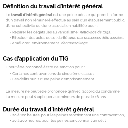
Définition du travail d’intérêt général
Le
travail d’intérêt général
est une peine pénale qui prend la forme
d’un travail non rémunéré effectué au sein d’un établissement public,
d’une collectivité ou d’une association habilitée pour :
• Réparer les dégâts liés au vandalisme :
nettoyage de tags…
•
Effectuer des actes de solidarité :
aide aux personnes défavorisées…
•
Améliorer l’environnement :
débroussaillage…
Cas d’application du TIG
Il peut être prononcé à titre de sanction pour :
• Certaines contraventions de cinquième classe ;
• Les délits punis d’une peine d’emprisonnement.
La mesure ne peut être prononcée qu’avec l’accord du condamné.
La mesure peut s’appliquer aux mineurs de plus de 16 ans.
Durée du travail d'intérêt général
• 20 à 120 heures, pour les peines sanctionnant une contravention,
• 20 à 400 heures, pour les peines sanctionnant un délit,